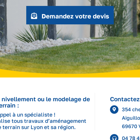
Demandez votre devis
e nivellement ou le modelage de
Contactez
errain :
354 ch
ppel à un spécialiste !
Aiguill
alise tous travaux d’aménagement
69670
 terrain sur Lyon et sa région.
04 78 4