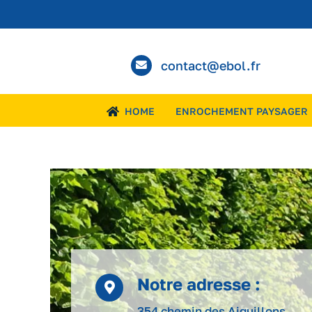
Passer
au
contenu
contact@ebol.fr
HOME
ENROCHEMENT PAYSAGER
Notre adresse :
354 chemin des Aiguillons