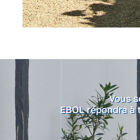
Vous s
EBOL répondra à t