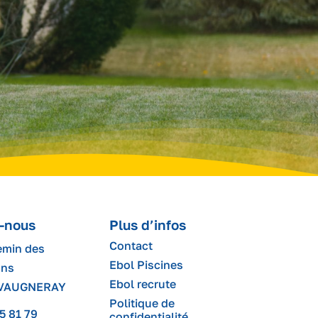
-nous
Plus d’infos
Contact
emin des
Ebol Piscines
ons
Ebol recrute
 VAUGNERAY
Politique de
5 81 79
confidentialité