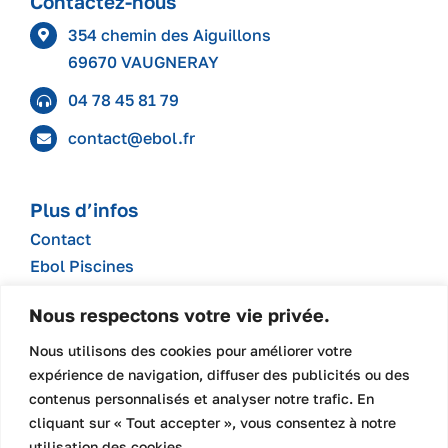
Contactez-nous
354 chemin des Aiguillons
69670 VAUGNERAY
04 78 45 81 79
contact@ebol.fr
Plus d’infos
Contact
Ebol Piscines
Ebol recrute
Nous respectons votre vie privée.
Politique de confidentialité
Mentions légales
Nous utilisons des cookies pour améliorer votre
expérience de navigation, diffuser des publicités ou des
contenus personnalisés et analyser notre trafic. En
cliquant sur « Tout accepter », vous consentez à notre
utilisation des cookies.