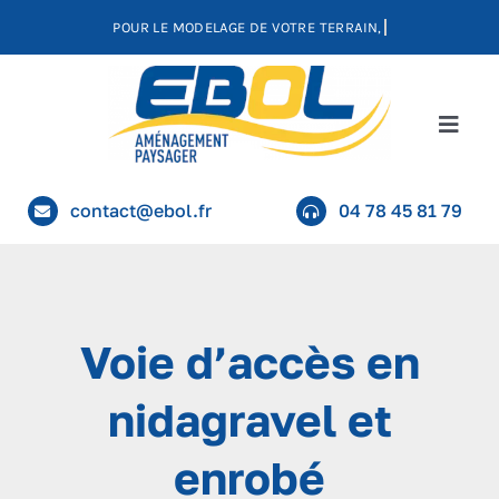
Passer
au
contenu
Toggl
Navig
Home
contact@ebol.fr
04 78 45 81 79
Enrochement paysager
Maçonnerie paysagère
Voie d’accès en
nidagravel et
Cours, Allées et voies d’accès
enrobé
Nos réalisations