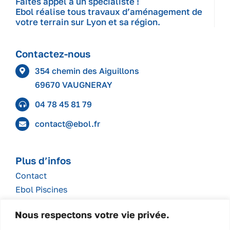
Faites appel à un spécialiste !
Ebol réalise tous travaux d’aménagement de
votre terrain sur Lyon et sa région.
Contactez-nous
354 chemin des Aiguillons
69670 VAUGNERAY
04 78 45 81 79
contact@ebol.fr
Plus d’infos
Contact
Ebol Piscines
Ebol recrute
Nous respectons votre vie privée.
Politique de confidentialité